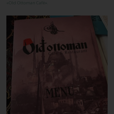
«Old Ottoman Café».