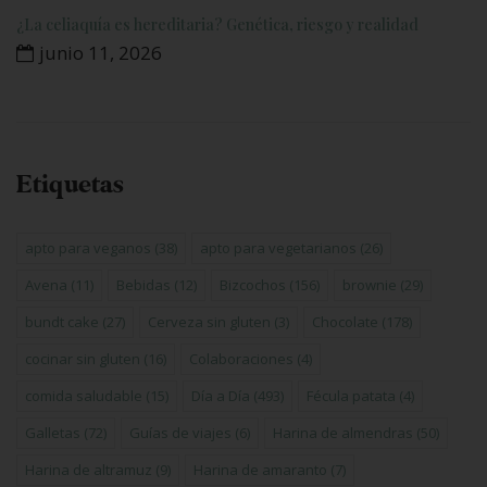
¿La celiaquía es hereditaria? Genética, riesgo y realidad
junio 11, 2026
Etiquetas
apto para veganos
(38)
apto para vegetarianos
(26)
Avena
(11)
Bebidas
(12)
Bizcochos
(156)
brownie
(29)
bundt cake
(27)
Cerveza sin gluten
(3)
Chocolate
(178)
cocinar sin gluten
(16)
Colaboraciones
(4)
comida saludable
(15)
Día a Día
(493)
Fécula patata
(4)
Galletas
(72)
Guías de viajes
(6)
Harina de almendras
(50)
Harina de altramuz
(9)
Harina de amaranto
(7)