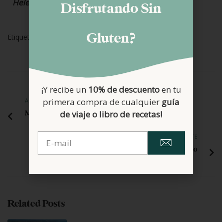
Helena
Disfrutando Sin
Gluten?
Etiquetas:
Día A Día
Info Celiaquía
¡Y recibe un
10% de descuento
en tu
primera compra de cualquier
guía
ANTERIOR
de viaje o libro de recetas!
Madeleines
SIGUIENTE
Carta de un niño celíaco
Related Posts