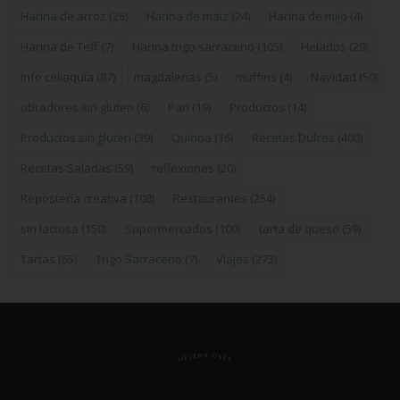
Harina de arroz
(26)
Harina de maiz
(24)
Harina de mijo
(4)
Harina de Teff
(7)
Harina trigo sarraceno
(105)
Helados
(29)
Info celiaquía
(87)
magdalenas
(5)
muffins
(4)
Navidad
(50)
obradores sin gluten
(6)
Pan
(19)
Productos
(14)
Productos sin gluten
(39)
Quinoa
(16)
Recetas Dulces
(400)
Recetas Saladas
(59)
reflexiones
(20)
Repostería creativa
(108)
Restaurantes
(254)
sin lactosa
(150)
Supermercados
(100)
tarta de queso
(59)
Tartas
(65)
Trigo Sarraceno
(7)
Viajes
(273)