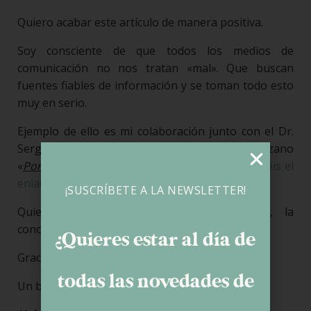
Quiero acabar este artículo de manera positiva.
Soy consciente de que todos los medios de
comunicación no nos tratan «mal». Que buscan
fuentes fiables de información y se toman todo esto
muy en serio.
Ejemplo de ello es mi colaboración junto con el Dr.
Sergio Farrais en el programa de Jaime Cantizano
«
Por fin no es lunes
» el pasado mayo (
aquí tenéis el
enlace del post
) y por supuesto, muchos otros.
¡SUSCRÍBETE A LA NEWSLETTER!
Quiero pensar que poco a poco, entre todos, la
concepción de la celiaquía ira cambiando.
¿Quieres estar al día de
Gracias por haber llegado leyendo hasta aquí.
todas las novedades de
Un besote