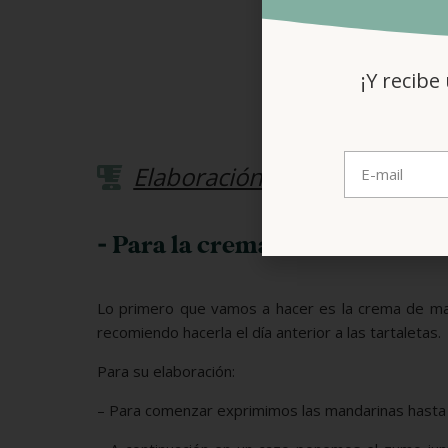
25 
¡Y recibe
Elaboración
- Para la crema de mandarinas
Lo primero que vamos a hacer es la crema de mand
recomiendo hacerla el día anterior a las tartaletas.
Para su elaboración:
– Para comenzar exprimimos las mandarinas hasta