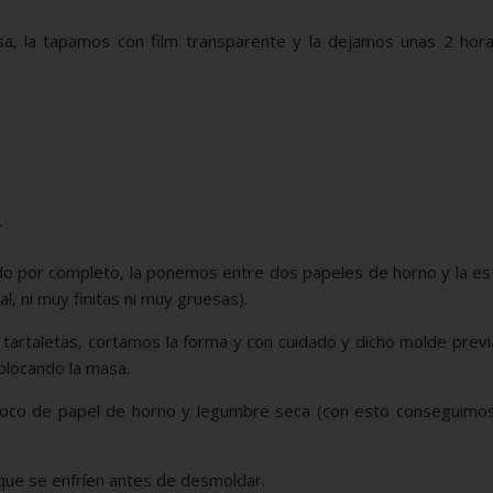
, la tapamos con film transparente y la dejamos unas 2 hora
.
ado por completo, la ponemos entre dos papeles de horno y la e
l, ni muy finitas ni muy gruesas).
tartaletas, cortamos la forma y con cuidado y dicho molde prev
olocando la masa.
poco de papel de horno y legumbre seca (con esto conseguimos
que se enfríen antes de desmoldar.