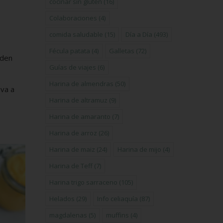
cocinar sin gluten
(16)
Colaboraciones
(4)
comida saludable
(15)
Día a Día
(493)
Fécula patata
(4)
Galletas
(72)
eden
Guías de viajes
(6)
Harina de almendras
(50)
 va a
Harina de altramuz
(9)
Harina de amaranto
(7)
Harina de arroz
(26)
Harina de maiz
(24)
Harina de mijo
(4)
Harina de Teff
(7)
Harina trigo sarraceno
(105)
Helados
(29)
Info celiaquía
(87)
magdalenas
(5)
muffins
(4)