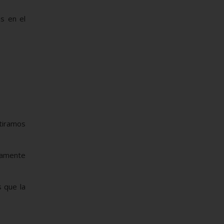
s en el
stiramos
iamente
 que la