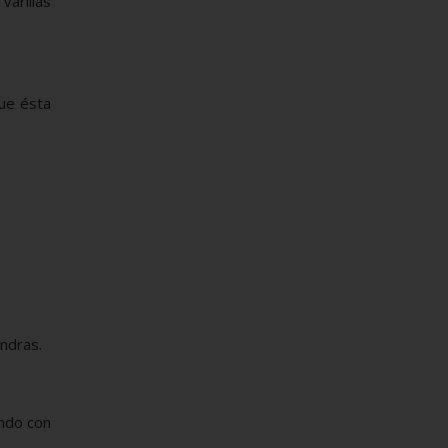
arillas
que ésta
endras.
ndo con