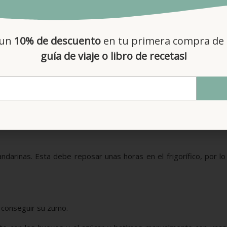
g de harina de almendras
Una pizca de sal
 un
10% de descuento
en tu primera compra de 
100 g de mantequilla
guía de viaje o libro de recetas!
1 huevo entero
arinas. Esta debe reposar unas horas en el frigorífico, por l
 conseguir su zumo.