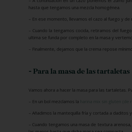
– A continuación en un cazo ponemos el zumo jun
hasta que tengamos una mezcla homogénea.
– En ese momento, llevamos el cazo al fuego y de
– Cuando la tengamos cocida, retiramos del fuego,
ultima se funda por completo en la masa y vertemo
– Finalmente, dejamos que la crema repose mínimo 4
- Para la masa de las tartaletas
Vamos ahora a hacer la masa para las tartaletas. Pa
– En un bol mezclamos la
harina mix sin gluten (de 
– Añadimos la mantequilla fría y cortada a daditos
– Cuando tengamos una masa de textura arenosa, 
las manos hasta que dicha masa sea compacta.