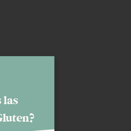
 las
Gluten?