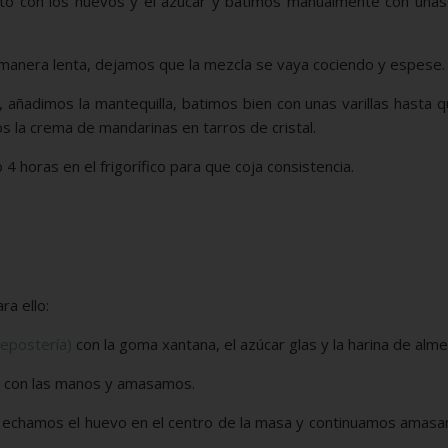
to con los huevos y el azúcar y batimos manualmente con unas v
 manera lenta, dejamos que la mezcla se vaya cociendo y espese.
 añadimos la mantequilla, batimos bien con unas varillas hasta 
s la crema de mandarinas en tarros de cristal.
 horas en el frigorífico para que coja consistencia.
ra ello:
repostería)
con la goma xantana, el azúcar glas y la harina de alm
 y con las manos y amasamos.
echamos el huevo en el centro de la masa y continuamos amasa