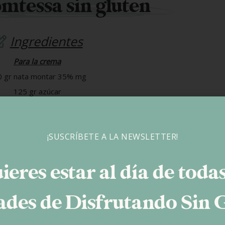
mtessa sin gluten
Ingredientes
Para la crema
 gr nata montar 35% mg
125 gr azúcar
laras de huevo pasteurizadas
ra las capas de chocolate
¡SUSCRÍBETE A LA NEWSLETTER!
00 gr chocolate postres
ieres estar al día de todas
ate
des de Disfrutando Sin 
olate. Para ello: