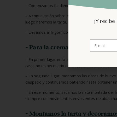
– Comenzamos fundiendo el chocolate al baño mar
– A continuación sobre papel de horno o un
silpat
, 
¡Y recibe
luego haremos la tarta.
– Llevamos al frigorífico y dejamos allí hasta que se
- Para la crema de nata
– En primer lugar en la
amasadora
montamos la nata
caso, no es necesario que haga picos duros. Reserva
– En segundo lugar, montamos las claras de huevo
despacio y continuamos batiendo hasta obtener un
– En ese momento, sacamos la nata montada del fri
siempre con movimientos envolventes de abajo hac
- Montamos la tarta y decoramo