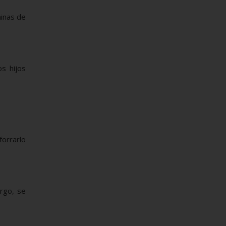
minas de
s hijos
forrarlo
rgo, se