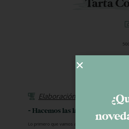
Tarta Co
500
90 ml c
Pa
2
Elaboración
¿Qu
- Hacemos las láminas de chocol
noveda
Lo primero que vamos a hacer son las capas de choc