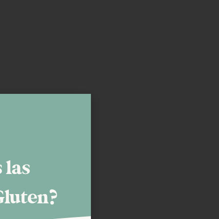
 las
Gluten?