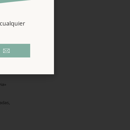
de donde
cualquier
ste
via»
adas,