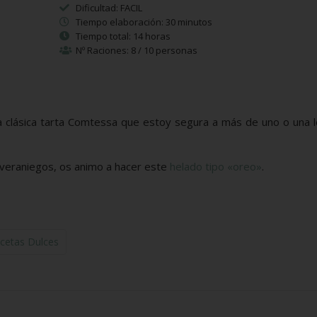
Dificultad: FACIL
Tiempo elaboración: 30 minutos
Tiempo total: 14 horas
Nº Raciones: 8 / 10 personas
 clásica tarta Comtessa que estoy segura a más de uno o una l
veraniegos, os animo a hacer este
helado tipo «oreo»
.
cetas Dulces