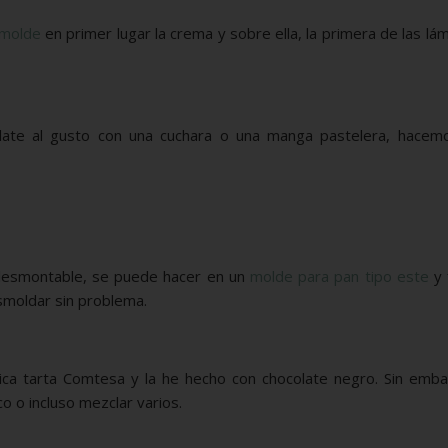
molde
en primer lugar la crema y sobre ella, la primera de las lá
late al gusto con una cuchara o una manga pastelera, hacemo
 desmontable, se puede hacer en un
molde para pan tipo este
y 
smoldar sin problema.
ica tarta Comtesa y la he hecho con chocolate negro. Sin emba
o o incluso mezclar varios.