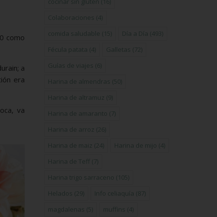
cocinar sin gluten
(16)
Colaboraciones
(4)
comida saludable
(15)
Día a Día
(493)
90 como
Fécula patata
(4)
Galletas
(72)
Guías de viajes
(6)
urain; a
tión era
Harina de almendras
(50)
Harina de altramuz
(9)
oca, va
Harina de amaranto
(7)
Harina de arroz
(26)
Harina de maiz
(24)
Harina de mijo
(4)
Harina de Teff
(7)
Harina trigo sarraceno
(105)
Helados
(29)
Info celiaquía
(87)
magdalenas
(5)
muffins
(4)