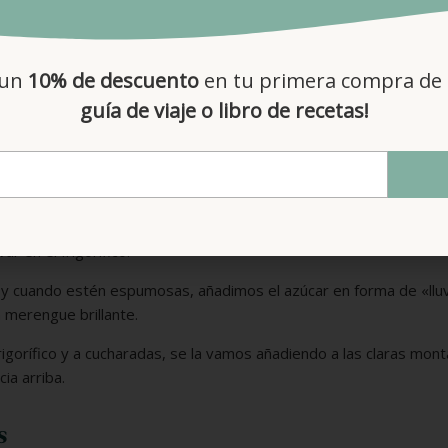
ía. De esta manera evitamos que se queme.
vertemos el chocolate haciendo rectángulos del tamaño del mol
 un
10% de descuento
en tu primera compra de 
guía de viaje o libro de recetas!
 solidifique.
 (para que monte bien es importante que esté bien fría) y en e
r en el frigorífico.
 y cuando estén espumosas, añadimos el azúcar en forma de «llu
 merengue brillante.
gorífico y a cucharadas, se la vamos añadiendo a las claras mont
ia arriba.
s