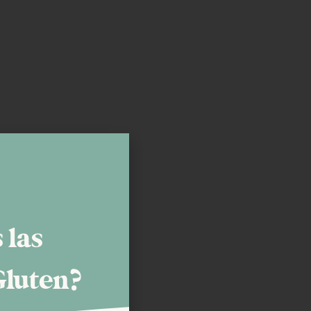
 las
Gluten?