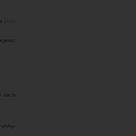
o (
este
.
 dejamos
 con la
crunchy»