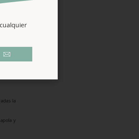
cualquier
ar.
upliquen
radas la
mapola y