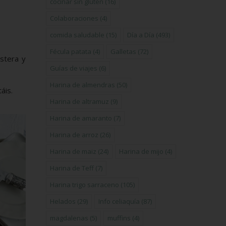
cocinar sin gluten
(16)
Colaboraciones
(4)
comida saludable
(15)
Día a Día
(493)
Fécula patata
(4)
Galletas
(72)
stera y
Guías de viajes
(6)
Harina de almendras
(50)
áis.
Harina de altramuz
(9)
Harina de amaranto
(7)
Harina de arroz
(26)
Harina de maiz
(24)
Harina de mijo
(4)
Harina de Teff
(7)
Harina trigo sarraceno
(105)
Helados
(29)
Info celiaquía
(87)
magdalenas
(5)
muffins
(4)