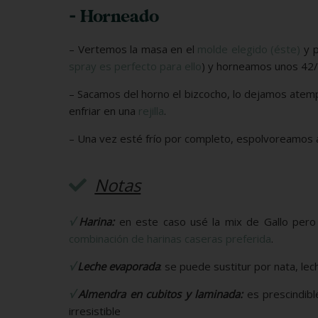
- Horneado
– Vertemos la masa en el
molde elegido (éste)
y p
spray es perfecto para ello
) y horneamos unos 42/4
– Sacamos del horno el bizcocho, lo dejamos atem
enfriar en una
rejilla
.
– Una vez esté frío por completo, espolvoreamos a
Notas
√
Harina:
en este caso usé la mix de Gallo pero
combinación de harinas caseras preferida
.
√
Leche evaporada
: se puede sustitur por nata, le
√
Almendra en cubitos y laminada:
es prescindibl
irresistible