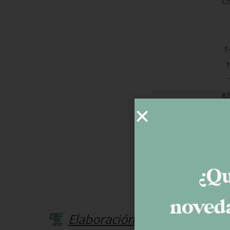
1
1
85
al
¿Qu
noveda
Elaboración