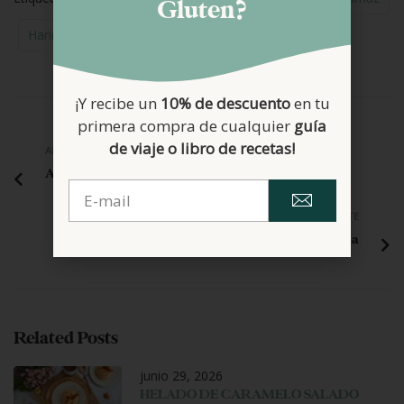
Gluten?
Harina De Arroz
Recetas Dulces
¡Y recibe un
10% de descuento
en tu
primera compra de cualquier
guía
de viaje o libro de recetas!
ANTERIOR
Azúcar Invertido
SIGUIENTE
Tarta de queso y canela
Related Posts
junio 29, 2026
HELADO DE CARAMELO SALADO