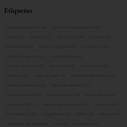
Etiquetas
apto para veganos
(38)
apto para vegetarianos
(26)
Avena
(11)
Bebidas
(12)
Bizcochos
(156)
brownie
(29)
bundt cake
(27)
Cerveza sin gluten
(3)
Chocolate
(178)
cocinar sin gluten
(16)
Colaboraciones
(4)
comida saludable
(15)
Día a Día
(493)
Fécula patata
(4)
Galletas
(72)
Guías de viajes
(6)
Harina de almendras
(50)
Harina de altramuz
(9)
Harina de amaranto
(7)
Harina de arroz
(26)
Harina de maiz
(24)
Harina de mijo
(4)
Harina de Teff
(7)
Harina trigo sarraceno
(105)
Helados
(29)
Info celiaquía
(87)
magdalenas
(5)
muffins
(4)
Navidad
(50)
obradores sin gluten
(6)
Pan
(19)
Productos
(14)