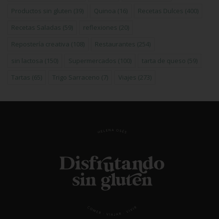
Productos sin gluten
(39)
Quinoa
(16)
Recetas Dulces
(400)
Recetas Saladas
(59)
reflexiones
(20)
Repostería creativa
(108)
Restaurantes
(254)
sin lactosa
(150)
Supermercados
(100)
tarta de queso
(59)
Tartas
(65)
Trigo Sarraceno
(7)
Viajes
(273)