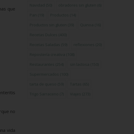
Navidad
(50)
obradores sin gluten
(6)
mas que
Pan
(19)
Productos
(14)
Productos sin gluten
(39)
Quinoa
(16)
Recetas Dulces
(400)
Recetas Saladas
(59)
reflexiones
(20)
Repostería creativa
(108)
Restaurantes
(254)
sin lactosa
(150)
Supermercados
(100)
tarta de queso
(59)
Tartas
(65)
teritis
Trigo Sarraceno
(7)
Viajes
(273)
orque no
na vida