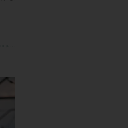
ito
para