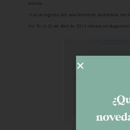
normal.
Tras un ingreso por una hinchazón abdominal, me h
Por fin el 25 de abril de 2013 obtuve mi diagnóstic
¿Qu
noveda