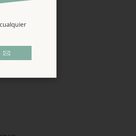
cualquier
rme las
 hice mi
orrectos
 que son