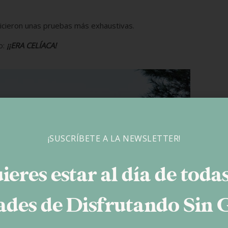
icieron unas pruebas más exhaustivas.
o:
¡¡ERA CELÍACA!
¡SUSCRÍBETE A LA NEWSLETTER!
ieres estar al día de todas
des de Disfrutando Sin 