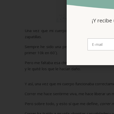
¡Y recibe
Una vez que mi cuerpo se fue asentando poco a 
zapatillas.
Siempre he sido una persona activa an
tes de tene
primer 10k en 60´).
Pero me faltaba esa chispa que me entró una vez t
y le quité los que le hacían daño.
Y así, una vez que mi cuerpo funcionaba correctame
Correr me hace sentirme viva, me hace liberar un m
Pero sobre todo, y esto sí que me define,
correr m
Correr ha traído a mi vida «bonitas casualidades