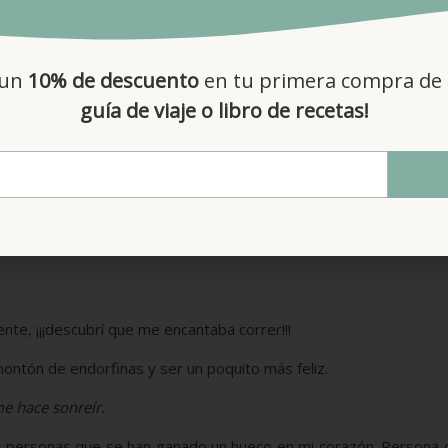
 un
10% de descuento
en tu primera compra de 
guía de viaje o libro de recetas!
poco, y después de tener a mi hija Jimena, me animé a calza
r a mi niña, hacía spinning, nadaba y también corría (en Marcilla
uve mi diagnóstico y le proporcioné a mi cuerpo los nutrientes c
nte, ¡¡¡descubrí que me encantaba correr!!!
ontón de endorfinas y ser un poquito más feliz.
e hace sonreír.
» y personas que se han ganado un hueco en mi corazón. Persona