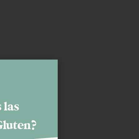
 las
Gluten?