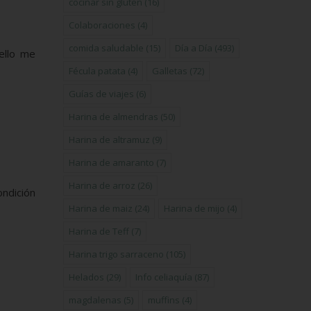
cocinar sin gluten
(16)
Colaboraciones
(4)
comida saludable
(15)
Día a Día
(493)
ello me
Fécula patata
(4)
Galletas
(72)
Guías de viajes
(6)
Harina de almendras
(50)
Harina de altramuz
(9)
Harina de amaranto
(7)
Harina de arroz
(26)
ndición
Harina de maiz
(24)
Harina de mijo
(4)
Harina de Teff
(7)
Harina trigo sarraceno
(105)
Helados
(29)
Info celiaquía
(87)
magdalenas
(5)
muffins
(4)