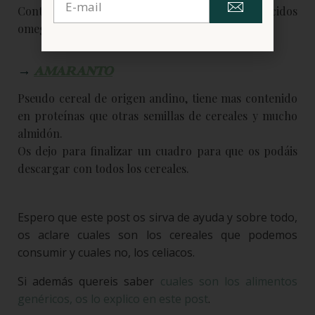
Contiene mucha fibra y es buena fuente de ácidos
omega 3 y 6.
→
AMARANTO
Pseudo cereal de origen andino, tiene mas contenido
en proteínas que otras semillas de cereales y mucho
almidón.
Os dejo para finalizar un cuadro para que os podáis
descargar con todos los cereales.
Espero que este post os sirva de ayuda y sobre todo,
os aclare cuales son los cereales que podemos
consumir y cuales no, los celiacos.
Si además quereis saber
cuales son los alimentos
genéricos, os lo explico en este post
.