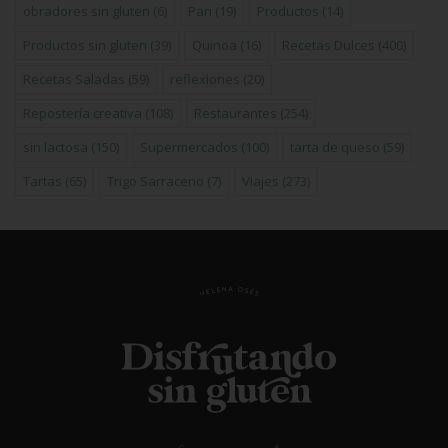
obradores sin gluten
(6)
Pan
(19)
Productos
(14)
Productos sin gluten
(39)
Quinoa
(16)
Recetas Dulces
(400)
Recetas Saladas
(59)
reflexiones
(20)
Repostería creativa
(108)
Restaurantes
(254)
sin lactosa
(150)
Supermercados
(100)
tarta de queso
(59)
Tartas
(65)
Trigo Sarraceno
(7)
Viajes
(273)