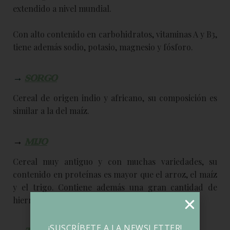
extendido a nivel mundial.
Con alto contenido en carbohidratos, vitaminas A y B3,
tiene además sodio, potasio, magnesio y fósforo.
→
SORGO
Cereal de origen indio y africano, su composición es
similar a la del maíz.
→
MIJO
Cereal muy antiguo y con muchas variedades, su
contenido en proteínas es mayor que el arroz, el maíz
y el trigo. Contiene además una gran cantidad de
hierro
¡SUSCRÍBETE A LA NEWSLETTER!