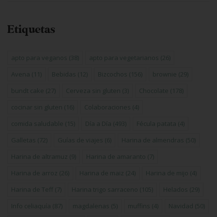
Etiquetas
apto para veganos
(38)
apto para vegetarianos
(26)
Avena
(11)
Bebidas
(12)
Bizcochos
(156)
brownie
(29)
bundt cake
(27)
Cerveza sin gluten
(3)
Chocolate
(178)
cocinar sin gluten
(16)
Colaboraciones
(4)
comida saludable
(15)
Día a Día
(493)
Fécula patata
(4)
Galletas
(72)
Guías de viajes
(6)
Harina de almendras
(50)
Harina de altramuz
(9)
Harina de amaranto
(7)
Harina de arroz
(26)
Harina de maiz
(24)
Harina de mijo
(4)
Harina de Teff
(7)
Harina trigo sarraceno
(105)
Helados
(29)
Info celiaquía
(87)
magdalenas
(5)
muffins
(4)
Navidad
(50)