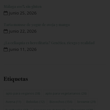
Málaga 100% sin gluten
junio 25, 2026
Tarta mousse de yogur de oveja y mango
junio 22, 2026
¿La celiaquía es hereditaria? Genética, riesgo y realidad
junio 11, 2026
Etiquetas
apto para veganos
(38)
apto para vegetarianos
(26)
Avena
(11)
Bebidas
(12)
Bizcochos
(156)
brownie
(29)
bundt cake
(27)
Cerveza sin gluten
(3)
Chocolate
(178)