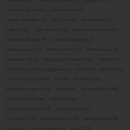
cocinar sin gluten
(16)
Colaboraciones
(4)
comida saludable
(15)
Día a Día
(493)
Fécula patata
(4)
Galletas
(72)
Guías de viajes
(6)
Harina de almendras
(50)
Harina de altramuz
(9)
Harina de amaranto
(7)
Harina de arroz
(26)
Harina de maiz
(24)
Harina de mijo
(4)
Harina de Teff
(7)
Harina trigo sarraceno
(105)
Helados
(29)
Info celiaquía
(87)
magdalenas
(5)
muffins
(4)
Navidad
(50)
obradores sin gluten
(6)
Pan
(19)
Productos
(14)
Productos sin gluten
(39)
Quinoa
(16)
Recetas Dulces
(400)
Recetas Saladas
(59)
reflexiones
(20)
Repostería creativa
(108)
Restaurantes
(254)
sin lactosa
(150)
Supermercados
(100)
tarta de queso
(59)
Tartas
(65)
Trigo Sarraceno
(7)
Viajes
(273)