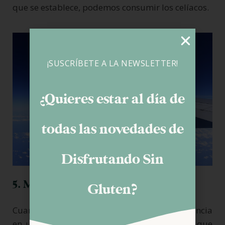
que se establece, podemos consumir los celíacos.
¡SUSCRÍBETE A LA NEWSLETTER!
¿Quieres estar al día de
todas las novedades de
Disfrutando Sin
5. Medios de transporte
Gluten?
Cuando hacemos una reserva de larga distancia
en un
avión
, sea la compañía que sea, hay que