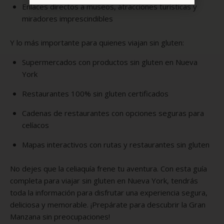
Enlaces directos a museos, atracciones turísticas y
miradores imprescindibles
Y lo más importante para quienes viajan sin gluten:
Supermercados con productos sin gluten en Nueva
York
Restaurantes 100% sin gluten certificados
Cadenas de restaurantes con opciones seguras para
celíacos
Mapas interactivos con rutas y restaurantes sin gluten
No dejes que la celiaquía frene tu aventura. Con esta guía
completa para viajar sin gluten en Nueva York, tendrás
toda la información para disfrutar una experiencia segura,
deliciosa y memorable. ¡Prepárate para descubrir la Gran
Manzana sin preocupaciones!