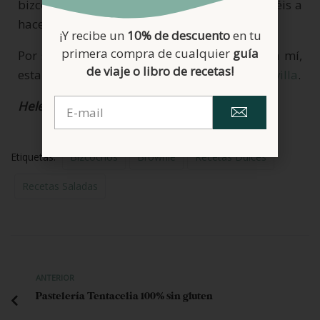
bizcocho de arándanos sin harinas y os animéis a
hacerla.
¡Y recibe un
10% de descuento
en tu
primera compra de cualquier
guía
Por si os gustan los arándanos tanto como a mí,
de viaje o libro de recetas!
esta
tarta de queso y arándanos es una maravilla
.
Helena
Etiquetas:
Bizcochos
Brownie
Recetas Dulces
Recetas Saladas
ANTERIOR
Pastelería Tentacelia 100% sin gluten