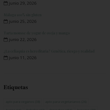
junio 29, 2026
Málaga 100% sin gluten
junio 25, 2026
Tarta mousse de yogur de oveja y mango
junio 22, 2026
¿La celiaquía es hereditaria? Genética, riesgo y realidad
junio 11, 2026
Etiquetas
apto para veganos
(38)
apto para vegetarianos
(26)
Avena
(11)
Bebidas
(12)
Bizcochos
(156)
brownie
(29)