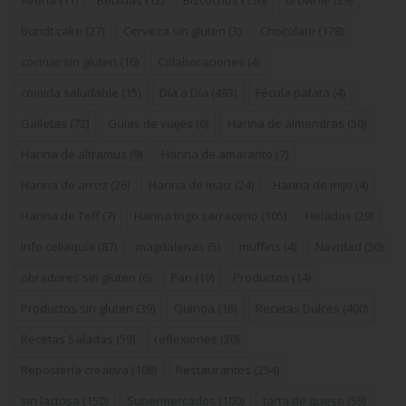
bundt cake
(27)
Cerveza sin gluten
(3)
Chocolate
(178)
cocinar sin gluten
(16)
Colaboraciones
(4)
comida saludable
(15)
Día a Día
(493)
Fécula patata
(4)
Galletas
(72)
Guías de viajes
(6)
Harina de almendras
(50)
Harina de altramuz
(9)
Harina de amaranto
(7)
Harina de arroz
(26)
Harina de maiz
(24)
Harina de mijo
(4)
Harina de Teff
(7)
Harina trigo sarraceno
(105)
Helados
(29)
Info celiaquía
(87)
magdalenas
(5)
muffins
(4)
Navidad
(50)
obradores sin gluten
(6)
Pan
(19)
Productos
(14)
Productos sin gluten
(39)
Quinoa
(16)
Recetas Dulces
(400)
Recetas Saladas
(59)
reflexiones
(20)
Repostería creativa
(108)
Restaurantes
(254)
sin lactosa
(150)
Supermercados
(100)
tarta de queso
(59)