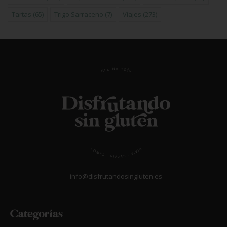
Tartas
(65)
Trigo Sarraceno
(7)
Viajes
(273)
info@disfrutandosingluten.es
Categorías