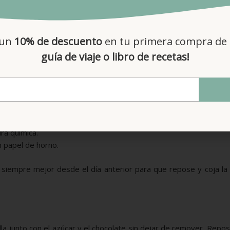
 un
10% de descuento
en tu primera compra de 
guía de viaje o libro de recetas!
 ingredientes:
te (blanda).
ra química.
 papel de horno.
, siempre mejor desde el día anterior para que repose y coja la
lla junto con el azúcar y el chocolate sin dejar de remover. Repo