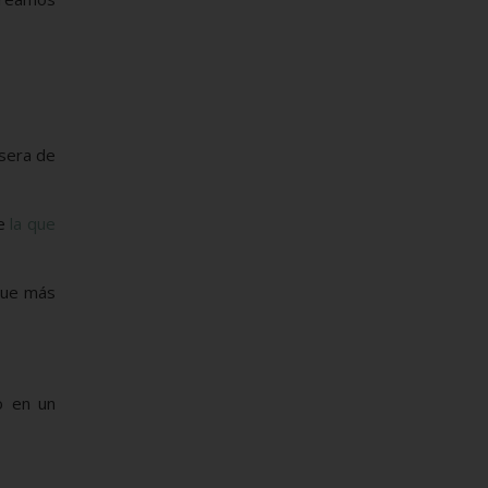
asera de
re
la que
ue más
o en un