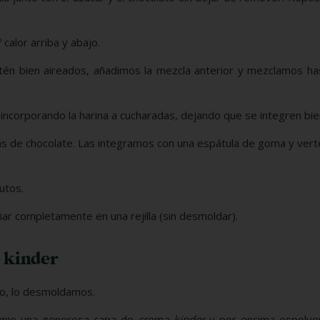
 calor arriba y abajo.
stén bien aireados, añadimos la mezcla anterior y mezclamos ha
incorporando la harina a cucharadas, dejando que se integren bie
as de chocolate. Las integramos con una espátula de goma y ver
utos.
riar completamente en una rejilla (sin desmoldar).
 kinder
to, lo desmoldamos.
wnie una generosa capa de
crema kinder
y por encima espolv