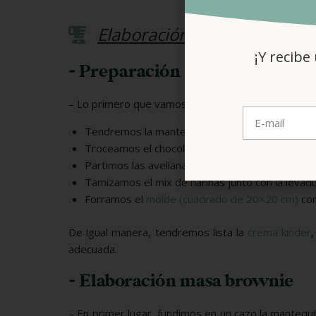
Elaboración
¡Y recibe
- Preparación
– Lo primero que vamos a hacer preparar todos los
Tendremos la mantequilla a temperatura ambien
Troceamos el chocolate negro.
Partimos las avellanas en trocitos al gusto.
Tamizamos el mix de harinas junto con la levadu
Forramos el
molde (cuadrado de 20×20 cm)
con
De igual manera, tendremos lista la
crema kinder
adecuada.
- Elaboración masa brownie
– En primer lugar, fundimos en un cazo la mantequi