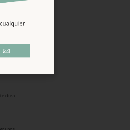
cualquier
 textura
sar unos