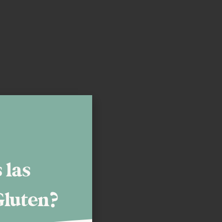
 las
Gluten?