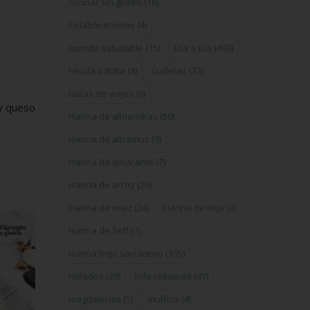
cocinar sin gluten
(16)
Colaboraciones
(4)
comida saludable
(15)
Día a Día
(493)
Fécula patata
(4)
Galletas
(72)
Guías de viajes
(6)
 y queso
Harina de almendras
(50)
Harina de altramuz
(9)
Harina de amaranto
(7)
Harina de arroz
(26)
Harina de maiz
(24)
Harina de mijo
(4)
Harina de Teff
(7)
Harina trigo sarraceno
(105)
Helados
(29)
Info celiaquía
(87)
magdalenas
(5)
muffins
(4)