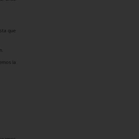
sta que
n.
temos la
oreamos