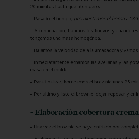
20 minutos hasta que atempere.
– Pasado el tiempo,
precalentamos el horno
a 180º
– A continuación, batimos los huevos y cuando e
tengamos una masa homogénea.
– Bajamos la velocidad de a la amasadora y vamos 
– Inmediatamente echamos las avellanas y las got
masa en el molde.
– Para finalizar, horneamos el brownie unos 25 min
– Por último y listo el brownie, dejar reposar y enf
- Elaboración cobertura crema
– Una vez el brownie se haya enfriado por comple
– Acabamos la receta extendiendo sobre el bro