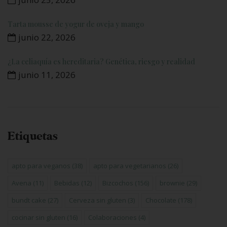
Tarta mousse de yogur de oveja y mango
junio 22, 2026
¿La celiaquía es hereditaria? Genética, riesgo y realidad
junio 11, 2026
Etiquetas
apto para veganos
(38)
apto para vegetarianos
(26)
Avena
(11)
Bebidas
(12)
Bizcochos
(156)
brownie
(29)
bundt cake
(27)
Cerveza sin gluten
(3)
Chocolate
(178)
cocinar sin gluten
(16)
Colaboraciones
(4)