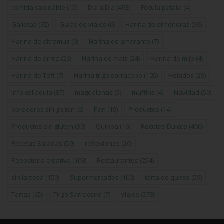
comida saludable
(15)
Día a Día
(493)
Fécula patata
(4)
Galletas
(72)
Guías de viajes
(6)
Harina de almendras
(50)
Harina de altramuz
(9)
Harina de amaranto
(7)
Harina de arroz
(26)
Harina de maiz
(24)
Harina de mijo
(4)
Harina de Teff
(7)
Harina trigo sarraceno
(105)
Helados
(29)
Info celiaquía
(87)
magdalenas
(5)
muffins
(4)
Navidad
(50)
obradores sin gluten
(6)
Pan
(19)
Productos
(14)
Productos sin gluten
(39)
Quinoa
(16)
Recetas Dulces
(400)
Recetas Saladas
(59)
reflexiones
(20)
Repostería creativa
(108)
Restaurantes
(254)
sin lactosa
(150)
Supermercados
(100)
tarta de queso
(59)
Tartas
(65)
Trigo Sarraceno
(7)
Viajes
(273)