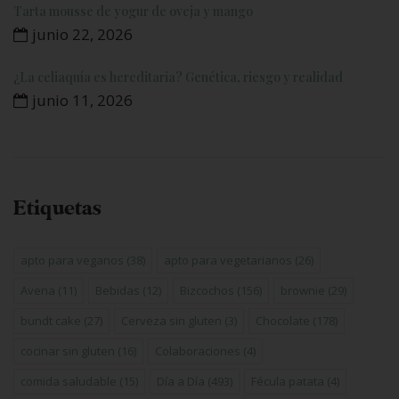
Tarta mousse de yogur de oveja y mango
junio 22, 2026
¿La celiaquía es hereditaria? Genética, riesgo y realidad
junio 11, 2026
Etiquetas
apto para veganos
(38)
apto para vegetarianos
(26)
Avena
(11)
Bebidas
(12)
Bizcochos
(156)
brownie
(29)
bundt cake
(27)
Cerveza sin gluten
(3)
Chocolate
(178)
cocinar sin gluten
(16)
Colaboraciones
(4)
comida saludable
(15)
Día a Día
(493)
Fécula patata
(4)