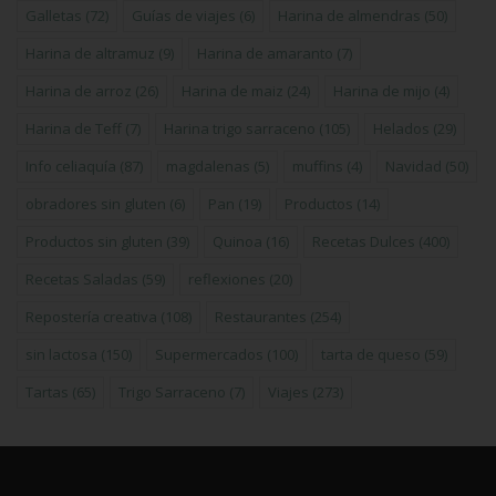
Galletas
(72)
Guías de viajes
(6)
Harina de almendras
(50)
Harina de altramuz
(9)
Harina de amaranto
(7)
Harina de arroz
(26)
Harina de maiz
(24)
Harina de mijo
(4)
Harina de Teff
(7)
Harina trigo sarraceno
(105)
Helados
(29)
Info celiaquía
(87)
magdalenas
(5)
muffins
(4)
Navidad
(50)
obradores sin gluten
(6)
Pan
(19)
Productos
(14)
Productos sin gluten
(39)
Quinoa
(16)
Recetas Dulces
(400)
Recetas Saladas
(59)
reflexiones
(20)
Repostería creativa
(108)
Restaurantes
(254)
sin lactosa
(150)
Supermercados
(100)
tarta de queso
(59)
Tartas
(65)
Trigo Sarraceno
(7)
Viajes
(273)