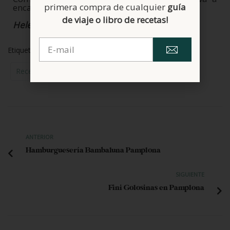
primera compra de cualquier
guía
encantar a todos.
¡¡Feliz Halloween¡¡
de viaje o libro de recetas!
Helena
Etiquetas:
Galletas
Harina De Altramuz
Recetas Dulces
Repostería Creativa
ANTERIOR
Hamburguesería Bambaluna Pamplona
SIGUIENTE
Fini Golosinas en Pamplona