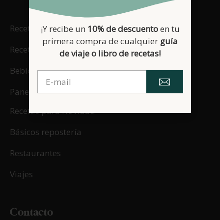
Recetas dulces
¡Y recibe un
10% de descuento
en tu
primera compra de cualquier
guía
Recetas saladas
de viaje o libro de recetas!
Bebidas
Panes y masas
Recetas para Navidad
Básicos repostería
Restaurantes
Viajes
Contacto