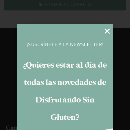
AÑADIR AL CARRITO
¡SUSCRÍBETE A LA NEWSLETTER!
¿Quieres estar al día de
todas las novedades de
Disfrutando Sin
info@disfrutandosingluten.es
Gluten?
Categorías